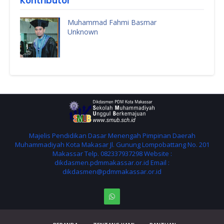
Kontributor
Muhammad Fahmi Basmar
Unknown
Majelis Pendidikan Dasar Menengah Pimpinan Daerah
Muhammadiyah Kota Makasar Jl. Gunung Lompobattang No. 201
Makassar Telp. 082337937298 Website :
dikdasmen.pdmmakassar.or.id Email :
dikdasmen@pdmmakassar.or.id